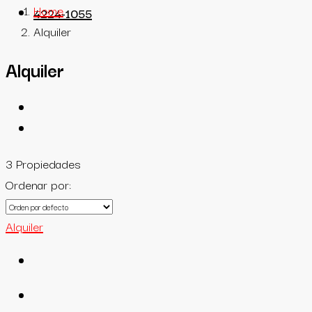
Home
4224-1055
Alquiler
Alquiler
3 Propiedades
Ordenar por:
Alquiler