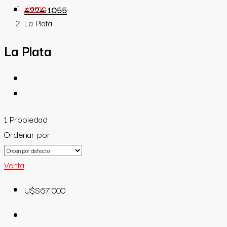
Home
4224-1055
La Plata
La Plata
1 Propiedad
Ordenar por:
Venta
U$S67,000