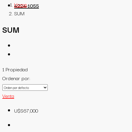
Home
4224-1055
SUM
SUM
1 Propiedad
Ordenar por:
Venta
U$S67,000